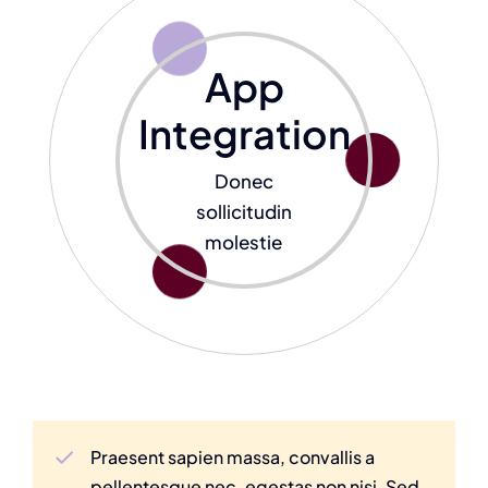
App
Integration
Donec
sollicitudin
molestie
Praesent sapien massa, convallis a
pellentesque nec, egestas non nisi. Sed