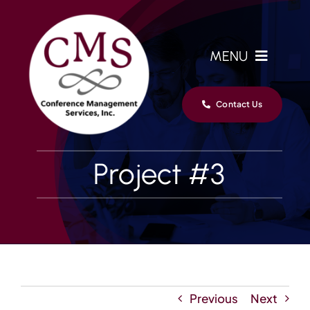
Skip
to
content
MENU
Home
Contact Us
Services
Project #3
Clients
Team
News
Previous
Next